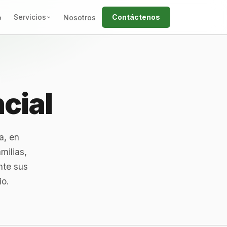
Servicios
Contáctenos
o
Nosotros
Recolección Empresarial
Recolección Residencial
Recolección en Zonas Rurales
cial
Destrucción Documental
Certificada
Papel y Cartón
a, en
Plástico de Bolsa y Metales
milias,
nte sus
Transporte de Carga
io.
Renta de Montacargas