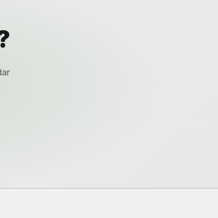
?
dar