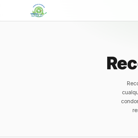
Rec
Reco
cualqu
condom
re